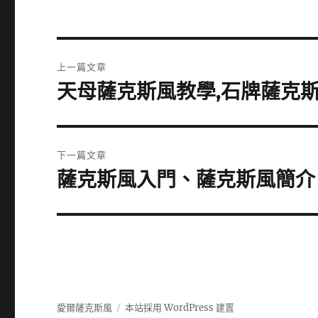
文
上一篇文章
章
天母薩克斯風教學,石牌薩克
上
一
導
篇
覽
文
下一篇文章
章:
薩克斯風入門、薩克斯風簡介
下
一
篇
文
章:
愛爾薩克斯風
本站採用 WordPress 建置