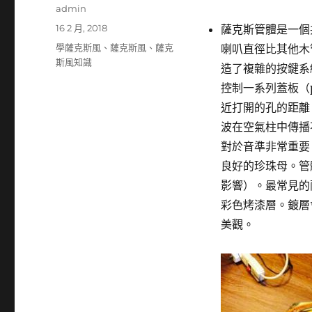
作
admin
者
發
16 2 月, 2018
薩克斯管體是一個
佈
分
學薩克斯風
、
薩克斯風
、
薩克
喇叭直徑比其他木
日
類
斯風知識
造了複雜的按鍵系
期:
控制一系列蓋板（
近打開的孔的距離
波在空氣柱中傳播
對於音準非常重要
良好的珍珠母。管
影響）。最常見的
彩色烤漆層。鍍層
美觀。