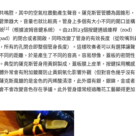
共鳴腔，其中的空氣柱震動產生聲音。薩克斯管管體為圓錐形，
管樂器大，音量也就比較高。管身上多個有大小不同的開口並構
[2]
統
（根據波姆音鍵系統）。由21到23個按鍵通過連桿（rod）
pad）的閉合或者開啟，同時改變了管身的有效長度（從吹嘴到
，所有的孔閉合即整個管身長度）。這樣吹奏者可以有選擇讓聲
不同的距離，於是產生了不同的音高。容易想像，蓋板的密閉性
。典型的薩克斯管身用黃銅製成，蓋板膜上皮革，按鍵採用觸感
體外常會有附加鍍層防止黃銅氧化影響外觀（但對音色幾乎沒有
薩克斯風鍍的是金色的丙烯酸清漆，此外還有銀，銀鎳，金或者
會不會改變音色存在爭議。此外管身還常經過雕花工藝顯得更加