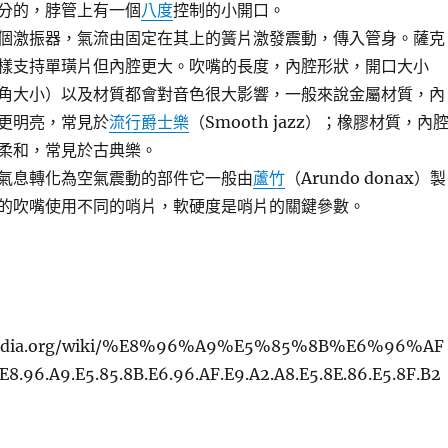
分的，脖管上有一個
八度
控制的小開口。
個激振器，氣流由固定在其上的簧片激發震動，傳入管身。薩克
樣支持單璜片但內腔更大。吹嘴的長度，內腔形狀，開口大小
角大小）以及材質都會對音色很大影響，一般來說金屬材質，內
更明亮，常見於
流行爵士樂
（Smooth jazz）；橡膠材質，內
柔和，常見於古典樂。
氣息轉化為空氣震動的部件它一般由
蘆竹
（Arundo donax）製
的吹嘴使用不同的哨片，軟硬度是哨片的關鍵參數。
kipedia.org/wiki/%E8%96%A9%E5%85%8B%E6%96%AF
96.A9.E5.85.8B.E6.96.AF.E9.A2.A8.E5.8E.86.E5.8F.B2