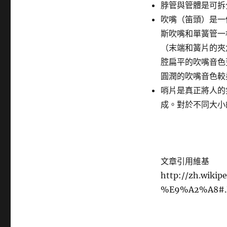
脖管與管體是可拆
吹嘴（笛頭）是一
斯吹嘴和單簧管一
（末端和簧片的夾
腔扁平的吹嘴音色
圓潤的吹嘴音色較
哨片是真正將人的
成。對於不同大小
文章引用維基
http://zh.wi
%E9%A2%A8#.E8.