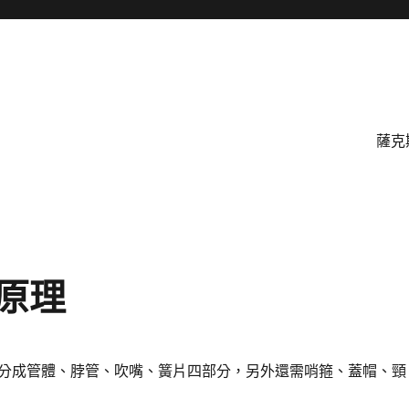
薩克
原理
分成管體、脖管、吹嘴、簧片四部分，另外還需哨箍、蓋帽、頸